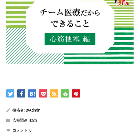
投稿者:
@Admin
広報関連
,
動画
コメント:
0