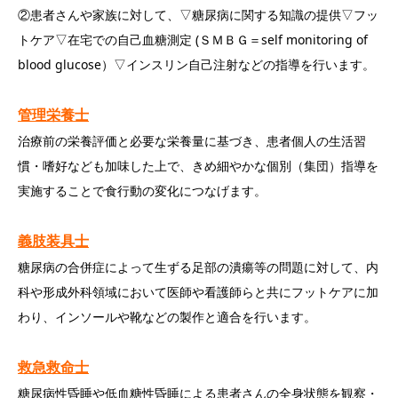
②患者さんや家族に対して、▽糖尿病に関する知識の提供▽フッ
トケア▽在宅での自己血糖測定 (ＳＭＢＧ＝self monitoring of
blood glucose）▽インスリン自己注射などの指導を行います。
管理栄養士
治療前の栄養評価と必要な栄養量に基づき、患者個人の生活習
慣・嗜好なども加味した上で、きめ細やかな個別（集団）指導を
実施することで食行動の変化につなげます。
義肢装具士
糖尿病の合併症によって生ずる足部の潰瘍等の問題に対して、内
科や形成外科領域において医師や看護師らと共にフットケアに加
わり、インソールや靴などの製作と適合を行います。
救急救命士
糖尿病性昏睡や低血糖性昏睡による患者さんの全身状態を観察・