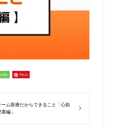
eedly
Pin it
チーム医療だからできること「心筋
梗塞編」