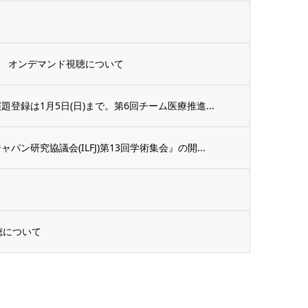
 オンデマンド視聴について
登録は1月5日(日)まで。第6回チーム医療推進...
ン研究協議会(ILFJ)第13回学術集会』の開...
聴について