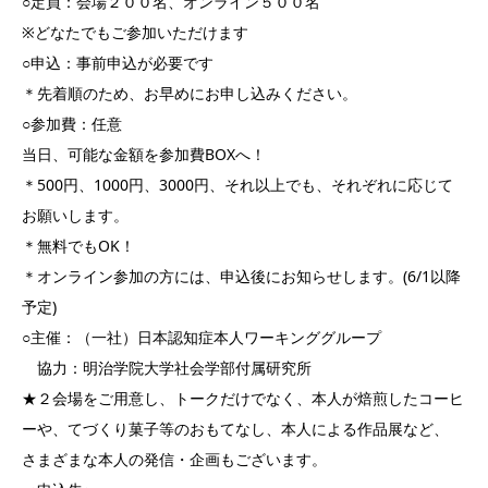
○定員：会場２００名、オンライン５００名
※どなたでもご参加いただけます
○申込：事前申込が必要です
＊先着順のため、お早めにお申し込みください。
○参加費：任意
当日、可能な金額を参加費BOXへ！
＊500円、1000円、3000円、それ以上でも、それぞれに応じて
お願いします。
＊無料でもOK！
＊オンライン参加の方には、申込後にお知らせします。(6/1以降
予定)
○主催：（一社）日本認知症本人ワーキンググループ
協力：明治学院大学社会学部付属研究所
★２会場をご用意し、トークだけでなく、本人が焙煎したコーヒ
ーや、てづくり菓子等のおもてなし、本人による作品展など、
さまざまな本人の発信・企画もございます。