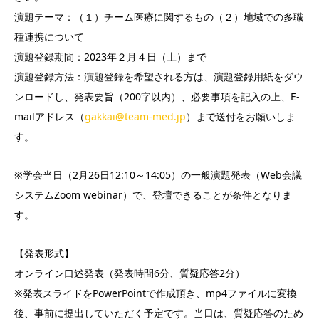
演題テーマ：（１）チーム医療に関するもの（２）地域での多職
種連携について
演題登録期間：2023年２月４日（土）まで
演題登録方法：演題登録を希望される方は、演題登録用紙をダウ
ンロードし、発表要旨（200字以内）、必要事項を記入の上、E-
mailアドレス（
gakkai@team-med.jp
）まで送付をお願いしま
す。
※学会当日（2月26日12:10～14:05）の一般演題発表（Web会議
システムZoom webinar）で、登壇できることが条件となりま
す。
【発表形式】
オンライン口述発表（発表時間6分、質疑応答2分）
※発表スライドをPowerPointで作成頂き、mp4ファイルに変換
後、事前に提出していただく予定です。当日は、質疑応答のため