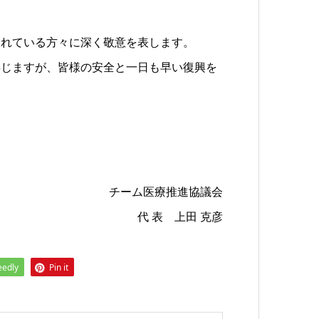
されている方々に深く敬意を表します。
存じますが、皆様の安全と一日も早い復興を
チーム医療推進協議会
代 表 上田 克彦
eedly
Pin it